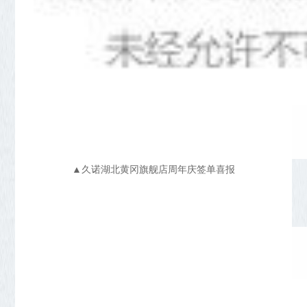
▲久诺湖北黄冈旗舰店周年庆签单喜报