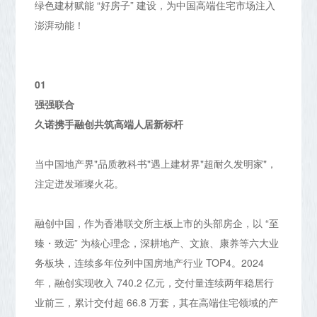
绿色建材赋能 “好房子” 建设，为中国高端住宅市场注入
澎湃动能！
01
强强联合
久诺携手融创共筑高端人居新标杆
当中国地产界"品质教科书"遇上建材界"超耐久发明家"，
注定迸发璀璨火花。
融创中国，作为香港联交所主板上市的头部房企，以 “至
臻・致远” 为核心理念，深耕地产、文旅、康养等六大业
务板块，连续多年位列中国房地产行业 TOP4。2024
年，融创实现收入 740.2 亿元，交付量连续两年稳居行
业前三，累计交付超 66.8 万套，其在高端住宅领域的产