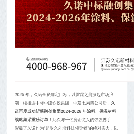
2025 年，久诺全员锚定目标，以雷霆之势掀起市场浪
潮！继接连中标中建铁投集团、中建七局四公司后，
久
诺再度成功斩获融创集团2024-2026 年涂料、保温材料
战略集采重磅订单！
此次与千亿房企龙头的强强携手，
彰显了久诺作为"超耐久外墙科技领导者"的绝对实力，以