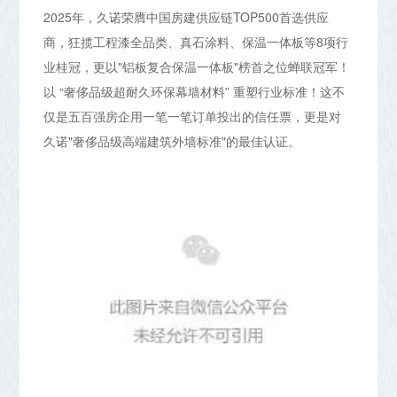
2025年，久诺荣膺中国房建供应链TOP500首选供应
商，狂揽工程漆全品类、真石涂料、保温一体板等8项行
业桂冠，更以"铝板复合保温一体板"榜首之位蝉联冠军！
以 “奢侈品级超耐久环保幕墙材料” 重塑行业标准！这不
仅是五百强房企用一笔一笔订单投出的信任票，更是对
久诺"奢侈品级高端建筑外墙标准"的最佳认证。