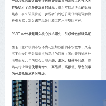
一块块蕴含着久诺专业科研智慧成果与高超工艺技术的
样板吸引了众多参观者的目光
，成为本届涂博会的吸睛
焦点：在久诺展位前，参观者们纷纷驻足仔细端详触摸
样板质感，对久诺产品设计和工艺水平赞叹不已。
PART 02
外墙超耐久核心技术领先，
引领绿色低碳风潮
面临日益严峻的市场环境与愈加残酷的市场竞争，久诺
沉下心专注于外墙痛点与需求的洞察：国内普通涂料外
墙在短短几年内就会出现
开裂、渗水、脱落等问题
，市
场与行业亟需
使用寿命久、高品质、高颜值、绿色低碳
的外墙涂饰材料的升级
。