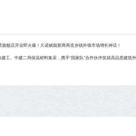
久诺旗舰店开业即火爆！久诺赋能新商再造乡镇外墙市场增长神话！
铁建工、中建二局保温材料集采，携手“国家队”合作伙伴筑就高品质建筑