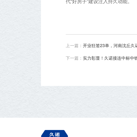
代“好房子”建设注入持久动能。
上一篇：
开业狂签23单，河南沈丘
下一篇：
实力彰显！久诺接连中标中