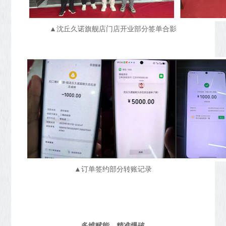
▲沈丘久诺旗舰店门店开业部分签单合影
▲订单签约部分转账记录
多维赋能，精准爆破