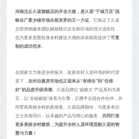
河南沈丘久诺旗舰店的开业大捷，是久诺“千城万店”战
略在广袤乡镇市场生根发芽的又一力证
。它验证了久诺
总部营销服务团队赋能模式在全新区域的强大适应性，
也为更多意图投身乡村建设大潮的涂装精英提供了
可复
制的成功范本
。
在国家大力推进乡村振兴、改善农村人居环境的时代背
景下，
农村自建房市场也正迎来从“有得住”到“住得
好”的品质升级浪潮
。久诺品牌以“超耐久”产品系列为基
石，以“全链赋能”体系为引擎，正携手全国合作伙伴，共
同擘画美丽乡村的新画卷。久诺品牌期待，与更多有识
之士并肩同行，以卓越的产品与用心的服务，
共同打造
更多美丽乡村建筑，为提升乡村人居环境贡献久诺的智
慧与力量！