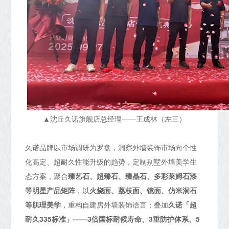
▲沈丘久诺旗舰店总经理——王成林（左三）
久诺品牌以市场调研为罗盘，洞察外墙装饰市场向个性
化高定、超耐久性能升级的趋势，定制别墅外墙美学生
态方案，聚合
臻艺石、超臻石、臻晶石、多彩莱姆石漆
等明星产品矩阵
，以
火烧面、荔枝面、镜面、仿米洞石
等肌理美学
，重构自建房外墙装饰语言；叠加
久诺「超
耐久335标准」——3倍国标耐候寿命、3重防护体系、5