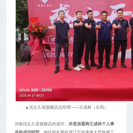
▲沈丘久诺旗舰店总经理——王成林（左四）
河南沈丘久诺旗舰店的成功，
亦是加盟商王成林个人事
业的成功转型
。他此前长期在浙江宁波承接大型外墙工