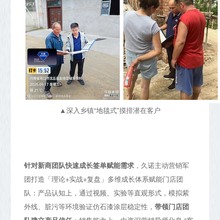
▲深入乡镇“地毯式”摸排潜在客户
针对新商团队快速成长签单赋能需求
，久诺主动营销军
团打造「理论+实战+复盘」多维成长体系赋能门店团
队：产品认知上，通过视频、实验等直观形式，模拟紫
外线、脏污等环境验证仿石漆涂层稳定性，
带领门店团
队建立产品信任
；销售能力上，由资深营销导师化身 “客