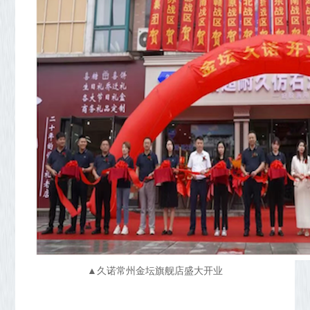
▲久诺常州金坛旗舰店盛大开业