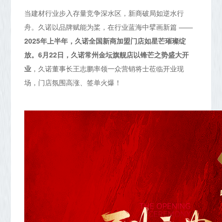
当建材行业步入存量竞争深水区，新商破局如逆水行
舟。久诺以品牌赋能为桨，在行业蓝海中擘画新篇 ——
2025年上半年，久诺全国新商加盟门店如星芒璀璨绽
放。6月22日，久诺常州金坛旗舰店以锋芒之势盛大开
业
，久诺董事长王志鹏率领一众营销将士莅临开业现
场，门店氛围高涨、签单火爆！