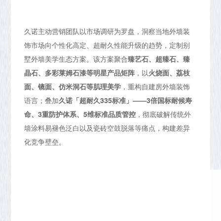
久诺主动营销团队以市场调研为罗盘，洞察当地外墙装
饰市场向个性化高定、超耐久性能升级的趋势，定制别
墅外墙美学生态方案。该方案聚合
臻艺石、超臻石、臻
晶石、多彩莱姆石漆等明星产品矩阵
，以
火烧面、荔枝
面、镜面、仿米洞石等肌理美学
，重构自建房外墙装饰
语言；叠加
久诺「超耐久335标准」——3倍国标耐候寿
命、3重防护体系、5维标准品质管控
，彻底破解传统外
墙涂料易褪色泛白以及瓷砖空鼓脱落等痛点，构建差异
化竞争壁垒。